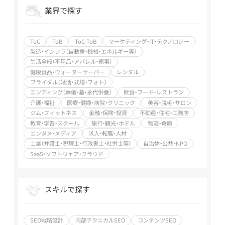
毛・サロン / 金
険・投資 / 不動
広告 / SNS / アフ
SNS / アフィリ
業界で探す
融・保険・投資 /
産・住宅・工務店 /
ィリエイト / ベ
エイト / ベンチ
不動産・住宅・工
教育・学習・スク
ンチャー支援 /
ャー支援 / SEO
務店 / エンタメ・
ール / 旅行・観
大手企業支援 /
歴7～9年
メディア / 求人・
光・ホテル / エン
ToC
ToB
ToC ToB
マーケティング・IT・テクノロジー
上場企業支援 /
転職・人材 / 士業
タメ・メディア /
製造・インフラ（自動車・機械・エネルギー等）
その他（特殊業
（弁護士・税理士・
求人・転職・人材 /
務） / SEO歴10年
生活全般（不用品・アパレル・家事）
行政書士・社労士
士業（弁護士・税
以上
健康食品・ウォーターサーバー
レンタル
等） / SaaS・ソフ
理士・行政書士・
ブライダル（婚活・式場・フォト）
トウェア・クラウ
社労士等） /
エンディング（葬儀・墓・永代供養）
飲食・フード・レストラン
ド
SaaS・ソフトウ
介護・福祉
医療・健康・病院・クリニック
美容・脱毛・サロン
ェア・クラウド
ジム・フィットネス
金融・保険・投資
不動産・住宅・工務店
教育・学習・スクール
旅行・観光・ホテル
物流・倉庫
エンタメ・メディア
求人・転職・人材
士業（弁護士・税理士・行政書士・社労士等）
自治体・公共・NPO
SaaS・ソフトウェア・クラウド
スキルで探す
SEO戦略設計
内部テクニカルSEO
コンテンツSEO