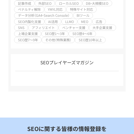
記事作成
外部SEO
ローカルSEO
DB・大規模SEO
ペナルティ解除
YMYL対応
特殊サイト対応
データ分析（GA4・Search Console）
BIツール
SEO内製化支援
AI活用
LLMO
MEO
広告
SNS
アフィリエイト
ベンチャー支援
大手企業支援
上場企業支援
SEO歴1～3年
SEO歴4～6年
SEO歴7～9年
その他（特殊業務）
SEO歴10年以上
SEOプレイヤーズマガジン
SEOに関する皆様の情報登録を