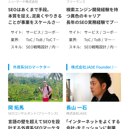
シン・マーケ株式会社
フリーランス
SEOはあくまで手段。
検索エンジン開発経験を持
本質を捉え、泥臭くやりきる
つ異色のキャリア
ことが事業をスケールさせ
長年のSEO実務経験でプロ
る鍵
ジェクトを成功へ導く
サイト
サービス / コーポレ
サイト
サービス / コーポレ
清重 愛一郎 / Kiyoshige
玉村 嘉隆 / Tamamura
ート / ローカル / メ
ート / ローカル / メ
業界
ToC / ToB / ToC ToB
業界
ToC / ToB / マーケ
Aiichiro
Yoshitaka
ディア / アフィリエ
ディア / アフィリエ
/ マーケティング・
ティング・IT・テクノ
スキル
SEO戦略設計 / 内部
スキル
SEO戦略設計 / 内部
イト / EC / ポータ
イト / EC / ポータ
IT・テクノロジー /
ロジー / 製造・イン
テクニカルSEO / コ
テクニカルSEO / コ
ル・DB / 多言語 / 会
ル・DB /
製造・インフラ（自動
フラ（自動車・機械・
ンテンツSEO / 記事
ンテンツSEO / 記事
員制 / ニュース・掲
SPA/SSR/SSG / その
車・機械・エネルギー
エネルギー等） / 生
作成 / 外部SEO /
作成 / 外部SEO / ロ
示板 / SPA/SSR/SSG
他（特殊な仕様）
等） / 生活全般（不用
活全般（不用品・アパ
外資系SEOマーケター
株式会社JADE Founder /
DB・大規模SEO / ペ
ーカルSEO / DB・大
/ その他（特殊な仕
品・アパレル・家事） /
レル・家事） / エンデ
CSO
ナルティ解除 /
規模SEO / ペナルテ
様）
健康食品・ウォータ
ィング（葬儀・墓・永
YMYL対応 / 特殊サ
ィ解除 / YMYL対応 /
ーサーバー / 飲食・
代供養） / 飲食・フー
イト対応 / データ分
特殊サイト対応 / デ
フード・レストラン /
ド・レストラン / 介
析（GA4・Search
ータ分析（GA4・
介護・福祉 / 医療・健
護・福祉 / 医療・健
Console） / BIツール
Search Console） /
康・病院・クリニック
康・病院・クリニック
/ SEO内製化支援 /
SEO内製化支援 / AI
/ 美容・脱毛・サロン /
/ 美容・脱毛・サロン /
岡 拓馬
長山 一石
AI活用 / ベンチャー
活用 / MEO / 広告 /
金融・保険・投資 / 不
金融・保険・投資 / 不
支援 / 大手企業支援
SNS / アフィリエイ
SEOコンサルタント（フリーランス）
株式会社JADE
動産・住宅・工務店 /
動産・住宅・工務店 /
/ 上場企業支援 /
ト / ベンチャー支援
言語の壁を超えてSEOを設
「インターネットをよくする
エンタメ・メディア /
エンタメ・メディア /
SEO歴10年以上
/ 大手企業支援 / 上
求人・転職・人材 / 士
求人・転職・人材 / 士
計する外資系SEOマーケタ
会社」をミッションに創業
場企業支援 / その他