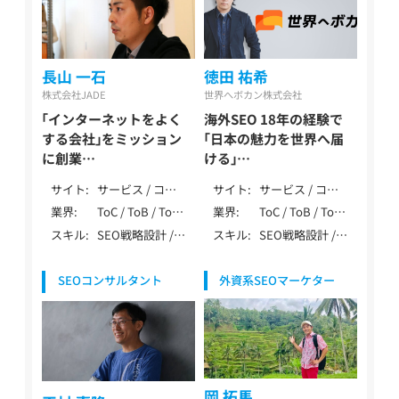
長山 一石
徳田 祐希
株式会社JADE
世界へボカン株式会社
「インターネットをよく
海外SEO 18年の経験で
する会社」をミッション
「日本の魅力を世界へ届
に創業
ける」
憶測に基づく誤った情報
日本企業の海外進出に特
サイト
サービス / コー
サイト
サービス / コー
が多いSEO業界で正しい
化したデジタルマーケテ
ポレート / ロー
ポレート / ロー
業界
ToC / ToB / ToC
業界
ToC / ToB / ToC
SEOを
ィング
カル / メディア /
カル / メディア /
ToB
ToB / マーケティ
スキル
SEO戦略設計 /
スキル
SEO戦略設計 /
長山一石 / Nagayama
徳田 祐希 / Tokuda Yuki
アフィリエイト /
EC / ポータル・
ング・IT・テクノ
DB・大規模SEO /
内部テクニカル
Kazushi
EC / ポータル・
DB / 多言語
ロジー / 製造・イ
ペナルティ解除 /
SEO / コンテン
DB /
ンフラ（自動車・
SEOコンサルタント
外資系SEOマーケター
YMYL対応 / 特殊
ツSEO / 記事作
SPA/SSR/SSG /
機械・エネルギー
サイト対応 / デ
成 / 外部SEO /
その他（特殊な仕
等） / 健康食品・
ータ分析（GA4・
DB・大規模SEO /
様）
ウォーターサー
Search Console）
データ分析
バー / レンタル /
/ AI活用 / 広告 /
（GA4・Search
医療・健康・病院・
その他（特殊業
Console） / SEO
クリニック / 教
務） / SEO歴10年
内製化支援 /
岡 拓馬
育・学習・スクー