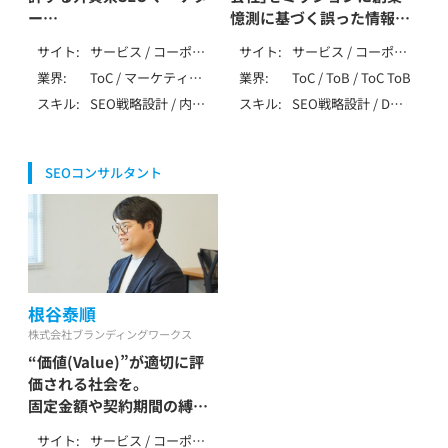
業（弁護士・税理士・
業（弁護士・税理士・
ー
憶測に基づく誤った情報が
（特殊業務） / SEO歴
行政書士・社労士等）
行政書士・社労士等）
10年以上
テストと発信を繰り返すデ
多いSEO業界で正しいSEO
/ SaaS・ソフトウェ
/ SaaS・ソフトウェ
サイト
サービス / コーポレ
サイト
サービス / コーポレ
ータドリブンなSEO
を
ア・クラウド
ア・クラウド
ート / メディア / ア
ート / ローカル / メ
業界
ToC / マーケティン
業界
ToC / ToB / ToC ToB
岡 拓馬 / Oka Takuma
長山一石 / Nagayama
フィリエイト / 多言
ディア / アフィリエ
グ・IT・テクノロジー
スキル
SEO戦略設計 / 内部
スキル
SEO戦略設計 / DB・
Kazushi
語 / SPA/SSR/SSG
イト / EC / ポータ
/ 製造・インフラ（自
テクニカルSEO / コ
大規模SEO / ペナル
ル・DB /
動車・機械・エネルギ
ンテンツSEO / 記事
ティ解除 / YMYL対
SPA/SSR/SSG / その
ー等） / 生活全般（不
作成 / 外部SEO / ロ
応 / 特殊サイト対応
他（特殊な仕様）
用品・アパレル・家
SEOコンサルタント
ーカルSEO / ペナル
/ データ分析（GA4・
事） / 健康食品・ウォ
ティ解除 / YMYL対
Search Console） /
ーターサーバー / レ
応 / 特殊サイト対応
AI活用 / 広告 / その
ンタル / 飲食・フー
/ データ分析（GA4・
他（特殊業務） / SEO
ド・レストラン / 美
Search Console） /
歴10年以上
容・脱毛・サロン / ジ
SEO内製化支援 / AI
ム・フィットネス /
活用 / LLMO / MEO
金融・保険・投資 / 不
根谷泰順
/ 広告 / SNS / アフ
動産・住宅・工務店 /
ィリエイト / ベンチ
株式会社ブランディングワークス
教育・学習・スクール
ャー支援 / SEO歴7
“価値(Value)”が適切に評
/ 旅行・観光・ホテル /
～9年
エンタメ・メディア /
価される社会を。
求人・転職・人材 / 士
固定金額や契約期間の縛り
業（弁護士・税理士・
が無いSEO支援を提供
行政書士・社労士等）
サイト
サービス / コーポレ