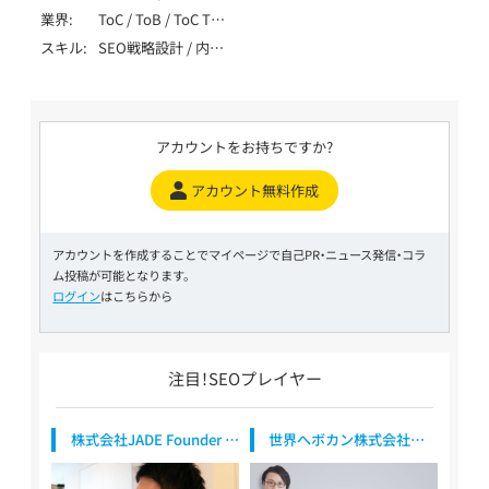
根谷 泰順 / Neya Taijun
/ SaaS・ソフトウェ
ート / ローカル / メ
業界
ToC / ToB / ToC ToB
ア・クラウド
ディア / アフィリエ
/ マーケティング・
スキル
SEO戦略設計 / 内部
イト / EC / ポータ
IT・テクノロジー /
テクニカルSEO / コ
ル・DB /
製造・インフラ（自動
ンテンツSEO / 外部
SPA/SSR/SSG
車・機械・エネルギー
SEO / ローカルSEO
等） / 生活全般（不用
/ DB・大規模SEO /
品・アパレル・家事） /
アカウントをお持ちですか?
ペナルティ解除 / デ
健康食品・ウォータ
ータ分析（GA4・
ーサーバー / レンタ
アカウント無料作成
Search Console） /
ル / ブライダル（婚
SEO内製化支援 /
活・式場・フォト） /
SEO歴10年以上
医療・健康・病院・ク
アカウントを作成することでマイページで自己PR・ニュース発信・コラ
リニック / 美容・脱
ム投稿が可能となります。
毛・サロン / 不動産・
ログイン
はこちらから
住宅・工務店 / 教育・
学習・スクール / 旅
行・観光・ホテル / 求
人・転職・人材
注目！SEOプレイヤー
株式会社JADE Founder /
世界へボカン株式会社
CSO
代表取締役社長