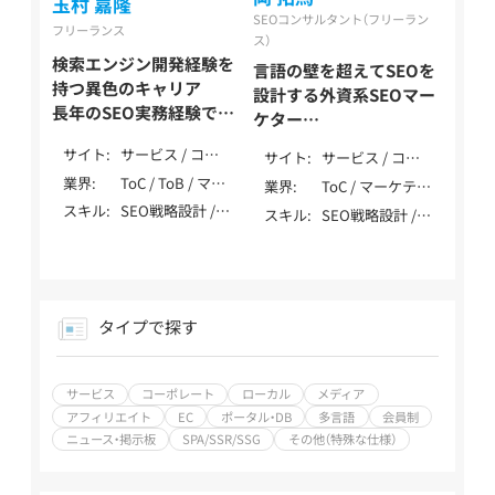
玉村 嘉隆
以上
LLMO / 大手企業
ル / 旅行・観光・
SEOコンサルタント（フリーラン
支援 / 上場企業
フリーランス
ホテル / 物流・倉
ス）
支援 / SEO歴10
庫 / エンタメ・メ
検索エンジン開発経験を
年以上
言語の壁を超えてSEOを
ディア / 士業（弁
持つ異色のキャリア
設計する外資系SEOマー
護士・税理士・行
長年のSEO実務経験でプ
ケター
政書士・社労士
ロジェクトを成功へ導く
テストと発信を繰り返す
等） / 自治体・公
サイト
サービス / コー
サイト
サービス / コー
玉村 嘉隆 / Tamamura
データドリブンなSEO
共・NPO
ポレート / ロー
ポレート / メデ
業界
ToC / ToB / マー
Yoshitaka
業界
ToC / マーケティ
岡 拓馬 / Oka Takuma
カル / メディア /
ィア / アフィリ
ケティング・IT・
ング・IT・テクノ
スキル
SEO戦略設計 /
スキル
SEO戦略設計 /
アフィリエイト /
エイト / 多言語 /
テクノロジー /
ロジー / 製造・イ
内部テクニカル
内部テクニカル
EC / ポータル・
SPA/SSR/SSG
製造・インフラ
ンフラ（自動車・
SEO / コンテン
SEO / コンテン
DB /
（自動車・機械・エ
機械・エネルギー
ツSEO / 記事作
ツSEO / 記事作
SPA/SSR/SSG /
ネルギー等） / 生
等） / 生活全般
成 / 外部SEO / ロ
成 / 外部SEO / ロ
その他（特殊な仕
活全般（不用品・
（不用品・アパレ
ーカルSEO / DB・
ーカルSEO / ペ
様）
タイプで探す
アパレル・家事） /
ル・家事） / 健康
大規模SEO / ペ
ナルティ解除 /
エンディング（葬
食品・ウォーター
ナルティ解除 /
YMYL対応 / 特殊
儀・墓・永代供養）
サーバー / レン
YMYL対応 / 特殊
サイト対応 / デ
/ 飲食・フード・レ
サービス
コーポレート
ローカル
メディア
タル / 飲食・フー
サイト対応 / デ
ータ分析（GA4・
ストラン / 介護・
ド・レストラン /
アフィリエイト
EC
ポータル・DB
多言語
会員制
ータ分析（GA4・
Search Console）
福祉 / 医療・健
美容・脱毛・サロ
ニュース・掲示板
SPA/SSR/SSG
その他（特殊な仕様）
Search Console）
/ SEO内製化支援
康・病院・クリニ
ン / ジム・フィッ
/ SEO内製化支援
/ AI活用 / LLMO /
ック / 美容・脱
トネス / 金融・保
/ AI活用 / MEO /
MEO / 広告 /