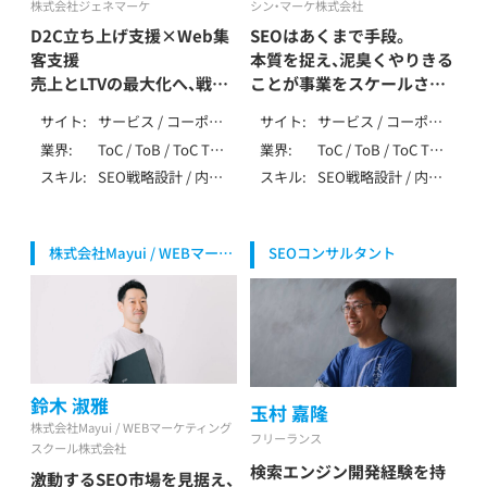
株式会社ジェネマーケ
シン・マーケ株式会社
D2C立ち上げ支援×Web集
SEOはあくまで手段。
客支援
本質を捉え、泥臭くやりきる
売上とLTVの最大化へ、戦略
ことが事業をスケールさせ
から実行まで一貫サポート
る鍵
サイト
サービス / コーポレ
サイト
サービス / コーポレ
久野 将司/ Kuno Masashi
清重 愛一郎 / Kiyoshige
ート / ローカル / メ
ート / ローカル / メ
業界
ToC / ToB / ToC ToB
業界
ToC / ToB / ToC ToB
Aiichiro
ディア / アフィリエ
ディア / アフィリエ
/ マーケティング・
/ マーケティング・
スキル
SEO戦略設計 / 内部
スキル
SEO戦略設計 / 内部
イト / EC / ポータ
イト / EC / ポータ
IT・テクノロジー /
IT・テクノロジー /
テクニカルSEO / コ
テクニカルSEO / コ
ル・DB / 会員制
ル・DB / 多言語 / 会
製造・インフラ（自動
製造・インフラ（自動
ンテンツSEO / 記事
ンテンツSEO / 記事
員制 / ニュース・掲
車・機械・エネルギー
車・機械・エネルギー
作成 / 外部SEO / ロ
作成 / 外部SEO /
示板 / SPA/SSR/SSG
等） / 生活全般（不用
等） / 生活全般（不用
株式会社Mayui / WEBマーケ
SEOコンサルタント
ーカルSEO / DB・大
DB・大規模SEO / ペ
/ その他（特殊な仕
品・アパレル・家事） /
品・アパレル・家事） /
ティングスクール株式会社 代
規模SEO / ペナルテ
ナルティ解除 /
様）
健康食品・ウォータ
健康食品・ウォータ
表取締役社長
ィ解除 / YMYL対応 /
YMYL対応 / 特殊サ
ーサーバー / レンタ
ーサーバー / 飲食・
特殊サイト対応 / デ
イト対応 / データ分
ル / ブライダル（婚
フード・レストラン /
ータ分析（GA4・
析（GA4・Search
活・式場・フォト） /
介護・福祉 / 医療・健
Search Console） /
Console） / BIツール
エンディング（葬儀・
康・病院・クリニック
SEO内製化支援 / AI
/ SEO内製化支援 /
墓・永代供養） / 医
/ 美容・脱毛・サロン /
鈴木 淑雅
活用 / LLMO / MEO
AI活用 / ベンチャー
玉村 嘉隆
療・健康・病院・クリ
金融・保険・投資 / 不
/ 広告 / SNS / アフ
支援 / 大手企業支援
株式会社Mayui / WEBマーケティング
ニック / 美容・脱毛・
動産・住宅・工務店 /
フリーランス
ィリエイト / ベンチ
/ 上場企業支援 /
スクール株式会社
サロン / ジム・フィ
エンタメ・メディア /
ャー支援 / 大手企業
SEO歴10年以上
検索エンジン開発経験を持
激動するSEO市場を見据え、
ットネス / 金融・保
求人・転職・人材 / 士
支援 / 上場企業支援