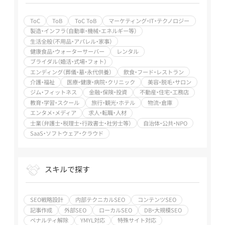
教育・学習・スク
ンチャー支援 /
ャー支援 / SEO
務店 / エンタメ・
ール / 旅行・観
大手企業支援 /
歴7～9年
メディア / 求人・
光・ホテル / エン
ToC
ToB
ToC ToB
マーケティング・IT・テクノロジー
上場企業支援 /
転職・人材 / 士業
タメ・メディア /
製造・インフラ（自動車・機械・エネルギー等）
その他（特殊業
（弁護士・税理士・
求人・転職・人材 /
務） / SEO歴10年
生活全般（不用品・アパレル・家事）
行政書士・社労士
士業（弁護士・税
以上
健康食品・ウォーターサーバー
レンタル
等） / SaaS・ソフ
理士・行政書士・
ブライダル（婚活・式場・フォト）
トウェア・クラウ
社労士等） /
エンディング（葬儀・墓・永代供養）
飲食・フード・レストラン
ド
SaaS・ソフトウ
介護・福祉
医療・健康・病院・クリニック
美容・脱毛・サロン
ェア・クラウド
ジム・フィットネス
金融・保険・投資
不動産・住宅・工務店
教育・学習・スクール
旅行・観光・ホテル
物流・倉庫
エンタメ・メディア
求人・転職・人材
士業（弁護士・税理士・行政書士・社労士等）
自治体・公共・NPO
SaaS・ソフトウェア・クラウド
スキルで探す
SEO戦略設計
内部テクニカルSEO
コンテンツSEO
記事作成
外部SEO
ローカルSEO
DB・大規模SEO
ペナルティ解除
YMYL対応
特殊サイト対応