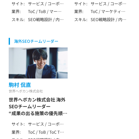
/ SaaS・ソフトウェ
サイト
サービス / コーポレ
サイト
サービス / コーポレ
長澤 光樹 / Nagasawa
ータドリブンなSEO
ア・クラウド
ート / ローカル / メ
ート / メディア / ア
業界
ToC / ToB / マーケ
業界
ToC / マーケティン
Mitsuki
岡 拓馬 / Oka Takuma
ディア / アフィリエ
フィリエイト / 多言
ティング・IT・テクノ
グ・IT・テクノロジー
スキル
SEO戦略設計 / 内部
スキル
SEO戦略設計 / 内部
イト / ポータル・DB
語 / SPA/SSR/SSG
ロジー / 製造・イン
/ 製造・インフラ（自
テクニカルSEO / コ
テクニカルSEO / コ
フラ（自動車・機械・
動車・機械・エネルギ
ンテンツSEO / 記事
ンテンツSEO / 記事
エネルギー等） / 生
ー等） / 生活全般（不
作成 / ローカルSEO
作成 / 外部SEO / ロ
活全般（不用品・アパ
用品・アパレル・家
海外SEOチームリーダー
/ DB・大規模SEO /
ーカルSEO / ペナル
レル・家事） / ブライ
事） / 健康食品・ウォ
データ分析（GA4・
ティ解除 / YMYL対
ダル（婚活・式場・フ
ーターサーバー / レ
Search Console） /
応 / 特殊サイト対応
ォト） / 介護・福祉 /
ンタル / 飲食・フー
AI活用 / アフィリエ
/ データ分析（GA4・
医療・健康・病院・ク
ド・レストラン / 美
イト / SEO歴7～9年
Search Console） /
リニック / 美容・脱
容・脱毛・サロン / ジ
SEO内製化支援 / AI
毛・サロン / ジム・フ
ム・フィットネス /
活用 / LLMO / MEO
ィットネス / 金融・
金融・保険・投資 / 不
駒村 侃直
/ 広告 / SNS / アフ
保険・投資 / 不動産・
動産・住宅・工務店 /
ィリエイト / ベンチ
世界へボカン株式会社
住宅・工務店 / 求人・
教育・学習・スクール
ャー支援 / SEO歴7
世界へボカン株式会社 海外
転職・人材 / SaaS・ソ
/ 旅行・観光・ホテル /
～9年
フトウェア・クラウ
エンタメ・メディア /
SEOチームリーダー
ド
求人・転職・人材 / 士
“成果の出る施策の優先順位
業（弁護士・税理士・
をつけられるか”が海外SEO
行政書士・社労士等）
サイト
サービス / コーポレ
の鍵
/ SaaS・ソフトウェ
ート / メディア / EC
業界
ToC / ToB / ToC ToB
駒村 侃直 / Komamura
ア・クラウド
/ ポータル・DB / 多
/ マーケティング・