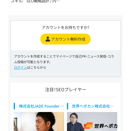
スキル
SEO戦略設計 / 内部
Kanchi
言語
IT・テクノロジー /
テクニカルSEO / コ
製造・インフラ（自動
ンテンツSEO / 記事
車・機械・エネルギー
作成 / 外部SEO / ロ
等） / 生活全般（不用
ーカルSEO / DB・大
品・アパレル・家事） /
アカウントをお持ちですか?
規模SEO / YMYL対
健康食品・ウォータ
応 / データ分析
ーサーバー / 飲食・
アカウント無料作成
（GA4・Search
フード・レストラン /
Console） / SEO内製
医療・健康・病院・ク
化支援 / AI活用 /
リニック / 金融・保
LLMO / MEO / SNS
アカウントを作成することでマイページで自己PR・ニュース発信・コラ
険・投資 / 不動産・住
/ ベンチャー支援 /
ム投稿が可能となります。
宅・工務店 / 教育・学
大手企業支援 / 上場
ログイン
はこちらから
習・スクール / 旅行・
企業支援 / SEO歴4
観光・ホテル
～6年
注目！SEOプレイヤー
株式会社JADE Founder /
世界へボカン株式会社
CSO
代表取締役社長