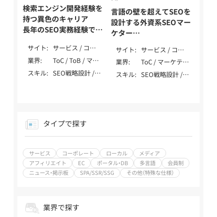
支援 / SEO歴10
庫 / エンタメ・メ
検索エンジン開発経験を
年以上
言語の壁を超えてSEOを
ディア / 士業（弁
持つ異色のキャリア
設計する外資系SEOマー
護士・税理士・行
長年のSEO実務経験でプ
ケター
政書士・社労士
ロジェクトを成功へ導く
テストと発信を繰り返す
等） / 自治体・公
サイト
サービス / コー
サイト
サービス / コー
玉村 嘉隆 / Tamamura
データドリブンなSEO
共・NPO
ポレート / ロー
ポレート / メデ
業界
ToC / ToB / マー
Yoshitaka
業界
ToC / マーケティ
岡 拓馬 / Oka Takuma
カル / メディア /
ィア / アフィリ
ケティング・IT・
ング・IT・テクノ
スキル
SEO戦略設計 /
スキル
SEO戦略設計 /
アフィリエイト /
エイト / 多言語 /
テクノロジー /
ロジー / 製造・イ
内部テクニカル
内部テクニカル
EC / ポータル・
SPA/SSR/SSG
製造・インフラ
ンフラ（自動車・
SEO / コンテン
SEO / コンテン
DB /
（自動車・機械・エ
機械・エネルギー
ツSEO / 記事作
ツSEO / 記事作
SPA/SSR/SSG /
ネルギー等） / 生
等） / 生活全般
成 / 外部SEO / ロ
成 / 外部SEO / ロ
その他（特殊な仕
活全般（不用品・
（不用品・アパレ
ーカルSEO / DB・
ーカルSEO / ペ
様）
タイプで探す
アパレル・家事） /
ル・家事） / 健康
大規模SEO / ペ
ナルティ解除 /
エンディング（葬
食品・ウォーター
ナルティ解除 /
YMYL対応 / 特殊
儀・墓・永代供養）
サーバー / レン
YMYL対応 / 特殊
サイト対応 / デ
/ 飲食・フード・レ
サービス
コーポレート
ローカル
メディア
タル / 飲食・フー
サイト対応 / デ
ータ分析（GA4・
ストラン / 介護・
ド・レストラン /
アフィリエイト
EC
ポータル・DB
多言語
会員制
ータ分析（GA4・
Search Console）
福祉 / 医療・健
美容・脱毛・サロ
ニュース・掲示板
SPA/SSR/SSG
その他（特殊な仕様）
Search Console）
/ SEO内製化支援
康・病院・クリニ
ン / ジム・フィッ
/ SEO内製化支援
/ AI活用 / LLMO /
ック / 美容・脱
トネス / 金融・保
/ AI活用 / MEO /
MEO / 広告 /
毛・サロン / 金
険・投資 / 不動
広告 / SNS / アフ
SNS / アフィリ
業界で探す
融・保険・投資 /
産・住宅・工務店 /
ィリエイト / ベ
エイト / ベンチ
不動産・住宅・工