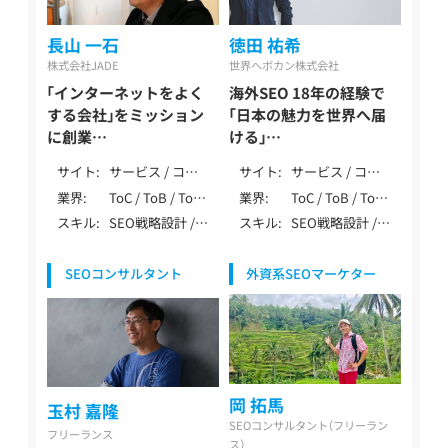
長山 一石
徳田 祐希
株式会社JADE
世界へボカン株式会社
「インターネットをよく
海外SEO 18年の経験で
する会社」をミッション
「日本の魅力を世界へ届
に創業
ける」
憶測に基づく誤った情報
日本企業の海外進出に特
サイト
サービス / コー
サイト
サービス / コー
が多いSEO業界で正しい
化したデジタルマーケテ
ポレート / ロー
ポレート / ロー
業界
ToC / ToB / ToC
業界
ToC / ToB / ToC
SEOを
ィング
カル / メディア /
カル / メディア /
ToB
ToB / マーケティ
スキル
SEO戦略設計 /
スキル
SEO戦略設計 /
長山一石 / Nagayama
徳田 祐希 / Tokuda Yuki
アフィリエイト /
EC / ポータル・
ング・IT・テクノ
DB・大規模SEO /
内部テクニカル
Kazushi
EC / ポータル・
DB / 多言語
ロジー / 製造・イ
ペナルティ解除 /
SEO / コンテン
DB /
ンフラ（自動車・
SEOコンサルタント
外資系SEOマーケター
YMYL対応 / 特殊
ツSEO / 記事作
SPA/SSR/SSG /
機械・エネルギー
サイト対応 / デ
成 / 外部SEO /
その他（特殊な仕
等） / 健康食品・
ータ分析（GA4・
DB・大規模SEO /
様）
ウォーターサー
Search Console）
データ分析
バー / レンタル /
/ AI活用 / 広告 /
（GA4・Search
医療・健康・病院・
その他（特殊業
Console） / SEO
クリニック / 教
務） / SEO歴10年
内製化支援 /
岡 拓馬
育・学習・スクー
玉村 嘉隆
以上
LLMO / 大手企業
ル / 旅行・観光・
SEOコンサルタント（フリーラン
支援 / 上場企業
フリーランス
ホテル / 物流・倉
ス）