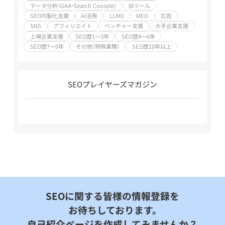
データ分析（GA4・Search Console）
BIツール
SEO内製化支援
AI活用
LLMO
MEO
広告
SNS
アフィリエイト
ベンチャー支援
大手企業支援
上場企業支援
SEO歴1～3年
SEO歴4～6年
SEO歴7～9年
その他（特殊業務）
SEO歴10年以上
SEOプレイヤーズマガジン
SEOに関する皆様の情報登録を
お待ちしております。
自己紹介ページを作成してみませんか？