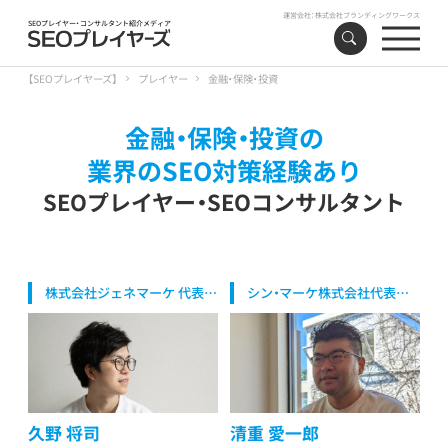
運営会社：
株式会社ブランディングワークス
SEOプレイヤー・コンサルタント紹介メディア
【SEOプレイヤーズ】
プレイヤー
金融・保険・投資
金融・保険・投資の
業界のSEO対策経験あり
SEOプレイヤー・SEOコンサルタント
株式会社ジェネマーケ 代表取
シン・マーケ株式会社代表取
締役
締役/代表マーケター
久野 将司
清重 愛一郎