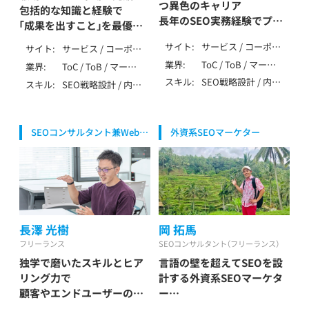
つ異色のキャリア
険・投資 / 不動産・住
業（弁護士・税理士・
包括的な知識と経験で
/ SEO歴7～9年 / そ
長年のSEO実務経験でプロ
宅・工務店 / 教育・学
行政書士・社労士等）
「成果を出すこと」を最優先
の他（特殊業務）
習・スクール / 旅行・
/ SaaS・ソフトウェ
ジェクトを成功へ導く
とした支援
サイト
サービス / コーポレ
観光・ホテル / エン
ア・クラウド
サイト
サービス / コーポレ
玉村 嘉隆 / Tamamura
鈴木 淑雅 / Suzuki
ート / ローカル / メ
タメ・メディア / 求
ート / ローカル / メ
業界
ToC / ToB / マーケ
Yoshitaka
業界
ToC / ToB / マーケ
Yoshimasa
ディア / アフィリエ
人・転職・人材 / 士業
ディア / アフィリエ
ティング・IT・テクノ
ティング・IT・テクノ
スキル
SEO戦略設計 / 内部
スキル
SEO戦略設計 / 内部
イト / EC / ポータ
（弁護士・税理士・行
イト / EC / ポータ
ロジー / 製造・イン
ロジー / 生活全般
テクニカルSEO / コ
テクニカルSEO / コ
ル・DB /
政書士・社労士等） /
ル・DB / 多言語
フラ（自動車・機械・
（不用品・アパレル・
ンテンツSEO / 記事
ンテンツSEO / 記事
SPA/SSR/SSG / その
自治体・公共・NPO /
エネルギー等） / 生
家事） / 介護・福祉 /
作成 / 外部SEO / ロ
作成 / 外部SEO / ロ
他（特殊な仕様）
SaaS・ソフトウェ
活全般（不用品・アパ
医療・健康・病院・ク
SEOコンサルタント兼Webエ
外資系SEOマーケター
ーカルSEO / DB・大
ーカルSEO / DB・大
ア・クラウド
レル・家事） / エンデ
リニック / 美容・脱
ンジニア
規模SEO / ペナルテ
規模SEO / ペナルテ
ィング（葬儀・墓・永
毛・サロン / 金融・保
ィ解除 / YMYL対応 /
ィ解除 / YMYL対応 /
代供養） / 飲食・フー
険・投資 / 不動産・住
特殊サイト対応 / デ
データ分析（GA4・
ド・レストラン / 介
宅・工務店 / 教育・学
ータ分析（GA4・
Search Console） /
護・福祉 / 医療・健
習・スクール / 旅行・
Search Console） /
AI活用 / LLMO /
康・病院・クリニック
観光・ホテル / エン
SEO内製化支援 / AI
MEO / 広告 / アフィ
/ 美容・脱毛・サロン /
タメ・メディア / 求
活用 / MEO / 広告 /
長澤 光樹
岡 拓馬
リエイト / 大手企業
金融・保険・投資 / 不
人・転職・人材 / 士業
SNS / アフィリエイ
支援 / 上場企業支援
フリーランス
SEOコンサルタント（フリーランス）
動産・住宅・工務店 /
（弁護士・税理士・行
ト / ベンチャー支援
/ SEO歴10年以上
エンタメ・メディア /
独学で磨いたスキルとヒア
言語の壁を超えてSEOを設
政書士・社労士等）
/ 大手企業支援 / 上
求人・転職・人材 / 士
リング力で
計する外資系SEOマーケタ
場企業支援 / その他
業（弁護士・税理士・
（特殊業務） / SEO歴
顧客やエンドユーザーの満
ー
行政書士・社労士等）
10年以上
足度を高めるサービスを！
テストと発信を繰り返すデ