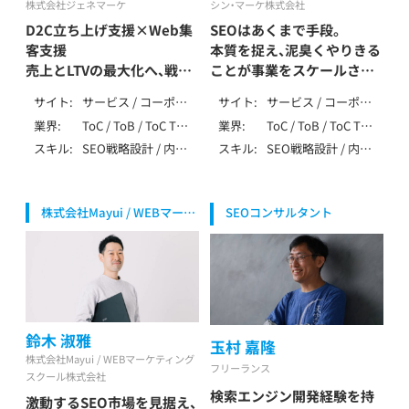
株式会社ジェネマーケ
シン・マーケ株式会社
D2C立ち上げ支援×Web集
SEOはあくまで手段。
客支援
本質を捉え、泥臭くやりきる
売上とLTVの最大化へ、戦略
ことが事業をスケールさせ
から実行まで一貫サポート
る鍵
サイト
サービス / コーポレ
サイト
サービス / コーポレ
久野 将司/ Kuno Masashi
清重 愛一郎 / Kiyoshige
ート / ローカル / メ
ート / ローカル / メ
業界
ToC / ToB / ToC ToB
業界
ToC / ToB / ToC ToB
Aiichiro
ディア / アフィリエ
ディア / アフィリエ
/ マーケティング・
/ マーケティング・
スキル
SEO戦略設計 / 内部
スキル
SEO戦略設計 / 内部
イト / EC / ポータ
イト / EC / ポータ
IT・テクノロジー /
IT・テクノロジー /
テクニカルSEO / コ
テクニカルSEO / コ
ル・DB / 会員制
ル・DB / 多言語 / 会
製造・インフラ（自動
製造・インフラ（自動
ンテンツSEO / 記事
ンテンツSEO / 記事
員制 / ニュース・掲
車・機械・エネルギー
車・機械・エネルギー
作成 / 外部SEO / ロ
作成 / 外部SEO /
示板 / SPA/SSR/SSG
等） / 生活全般（不用
等） / 生活全般（不用
株式会社Mayui / WEBマーケ
SEOコンサルタント
ーカルSEO / DB・大
DB・大規模SEO / ペ
/ その他（特殊な仕
品・アパレル・家事） /
品・アパレル・家事） /
ティングスクール株式会社 代
規模SEO / ペナルテ
ナルティ解除 /
様）
健康食品・ウォータ
健康食品・ウォータ
表取締役社長
ィ解除 / YMYL対応 /
YMYL対応 / 特殊サ
ーサーバー / レンタ
ーサーバー / 飲食・
特殊サイト対応 / デ
イト対応 / データ分
ル / ブライダル（婚
フード・レストラン /
ータ分析（GA4・
析（GA4・Search
活・式場・フォト） /
介護・福祉 / 医療・健
Search Console） /
Console） / BIツール
エンディング（葬儀・
康・病院・クリニック
SEO内製化支援 / AI
/ SEO内製化支援 /
墓・永代供養） / 医
/ 美容・脱毛・サロン /
鈴木 淑雅
活用 / LLMO / MEO
AI活用 / ベンチャー
玉村 嘉隆
療・健康・病院・クリ
金融・保険・投資 / 不
/ 広告 / SNS / アフ
支援 / 大手企業支援
株式会社Mayui / WEBマーケティング
ニック / 美容・脱毛・
動産・住宅・工務店 /
フリーランス
ィリエイト / ベンチ
/ 上場企業支援 /
スクール株式会社
サロン / ジム・フィ
エンタメ・メディア /
ャー支援 / 大手企業
SEO歴10年以上
検索エンジン開発経験を持
激動するSEO市場を見据え、
ットネス / 金融・保
求人・転職・人材 / 士
支援 / 上場企業支援