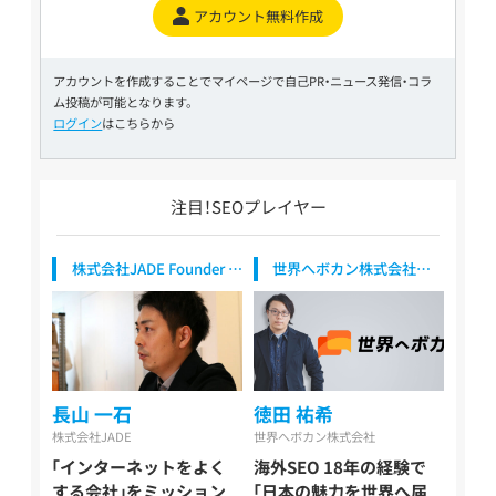
ーサーバー / レンタ
アカウント無料作成
Search Console） /
ル / ブライダル（婚
SEO内製化支援 /
活・式場・フォト） /
SEO歴10年以上
医療・健康・病院・ク
アカウントを作成することでマイページで自己PR・ニュース発信・コラ
リニック / 美容・脱
ム投稿が可能となります。
毛・サロン / 不動産・
ログイン
はこちらから
住宅・工務店 / 教育・
学習・スクール / 旅
行・観光・ホテル / 求
人・転職・人材
注目！SEOプレイヤー
株式会社JADE Founder /
世界へボカン株式会社
CSO
代表取締役社長
長山 一石
徳田 祐希
株式会社JADE
世界へボカン株式会社
「インターネットをよく
海外SEO 18年の経験で
する会社」をミッション
「日本の魅力を世界へ届