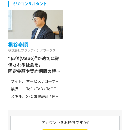
等） / 健康食品・ウォ
SEOコンサルタント
DB・大規模SEO / デ
活用 / SEO歴1～3年
ーターサーバー / レ
ータ分析（GA4・
ンタル / 医療・健康・
Search Console） /
病院・クリニック /
SEO内製化支援 /
教育・学習・スクール
LLMO / 大手企業支
/ 旅行・観光・ホテル /
援 / 上場企業支援 /
物流・倉庫 / エンタ
SEO歴10年以上
メ・メディア / 士業
根谷泰順
（弁護士・税理士・行
株式会社ブランディングワークス
政書士・社労士等） /
“価値(Value)”が適切に評
自治体・公共・NPO
価される社会を。
固定金額や契約期間の縛り
が無いSEO支援を提供
サイト
サービス / コーポレ
根谷 泰順 / Neya Taijun
ート / ローカル / メ
業界
ToC / ToB / ToC ToB
ディア / アフィリエ
/ マーケティング・
スキル
SEO戦略設計 / 内部
イト / EC / ポータ
IT・テクノロジー /
テクニカルSEO / コ
ル・DB /
製造・インフラ（自動
ンテンツSEO / 外部
SPA/SSR/SSG
車・機械・エネルギー
SEO / ローカルSEO
等） / 生活全般（不用
/ DB・大規模SEO /
品・アパレル・家事） /
アカウントをお持ちですか?
ペナルティ解除 / デ
健康食品・ウォータ
ータ分析（GA4・