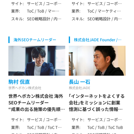
/ SaaS・ソフトウェ
サイト
サービス / コーポレ
サイト
サービス / コーポレ
長澤 光樹 / Nagasawa
ータドリブンなSEO
ア・クラウド
ート / ローカル / メ
ート / メディア / ア
業界
ToC / ToB / マーケ
業界
ToC / マーケティン
Mitsuki
岡 拓馬 / Oka Takuma
ディア / アフィリエ
フィリエイト / 多言
ティング・IT・テクノ
グ・IT・テクノロジー
スキル
SEO戦略設計 / 内部
スキル
SEO戦略設計 / 内部
イト / ポータル・DB
語 / SPA/SSR/SSG
ロジー / 製造・イン
/ 製造・インフラ（自
テクニカルSEO / コ
テクニカルSEO / コ
フラ（自動車・機械・
動車・機械・エネルギ
ンテンツSEO / 記事
ンテンツSEO / 記事
エネルギー等） / 生
ー等） / 生活全般（不
作成 / ローカルSEO
作成 / 外部SEO / ロ
活全般（不用品・アパ
用品・アパレル・家
海外SEOチームリーダー
株式会社JADE Founder /
/ DB・大規模SEO /
ーカルSEO / ペナル
レル・家事） / ブライ
事） / 健康食品・ウォ
CSO
データ分析（GA4・
ティ解除 / YMYL対
ダル（婚活・式場・フ
ーターサーバー / レ
Search Console） /
応 / 特殊サイト対応
ォト） / 介護・福祉 /
ンタル / 飲食・フー
AI活用 / アフィリエ
/ データ分析（GA4・
医療・健康・病院・ク
ド・レストラン / 美
イト / SEO歴7～9年
Search Console） /
リニック / 美容・脱
容・脱毛・サロン / ジ
SEO内製化支援 / AI
毛・サロン / ジム・フ
ム・フィットネス /
活用 / LLMO / MEO
ィットネス / 金融・
金融・保険・投資 / 不
駒村 侃直
長山 一石
/ 広告 / SNS / アフ
保険・投資 / 不動産・
動産・住宅・工務店 /
ィリエイト / ベンチ
世界へボカン株式会社
株式会社JADE
住宅・工務店 / 求人・
教育・学習・スクール
ャー支援 / SEO歴7
世界へボカン株式会社 海外
「インターネットをよくする
転職・人材 / SaaS・ソ
/ 旅行・観光・ホテル /
～9年
フトウェア・クラウ
エンタメ・メディア /
SEOチームリーダー
会社」をミッションに創業
ド
求人・転職・人材 / 士
“成果の出る施策の優先順位
憶測に基づく誤った情報が
業（弁護士・税理士・
をつけられるか”が海外SEO
多いSEO業界で正しいSEO
行政書士・社労士等）
サイト
サービス / コーポレ
サイト
サービス / コーポレ
の鍵
を
/ SaaS・ソフトウェ
ート / メディア / EC
ート / ローカル / メ
業界
ToC / ToB / ToC ToB
業界
ToC / ToB / ToC ToB
駒村 侃直 / Komamura
長山一石 / Nagayama
ア・クラウド
/ ポータル・DB / 多
ディア / アフィリエ
/ マーケティング・