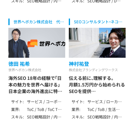
スキル
SEO戦略設計 / 内部
スキル
SEO戦略設計 / DB・
Kanchi
Kazushi
言語
イト / EC / ポータ
IT・テクノロジー /
テクニカルSEO / コ
大規模SEO / ペナル
ル・DB /
製造・インフラ（自動
ンテンツSEO / 記事
ティ解除 / YMYL対
SPA/SSR/SSG / その
車・機械・エネルギー
作成 / 外部SEO / ロ
応 / 特殊サイト対応
他（特殊な仕様）
等） / 生活全般（不用
世界へボカン株式会社 代表
SEOコンサルタント・ネコノ
ーカルSEO / DB・大
/ データ分析（GA4・
品・アパレル・家事） /
取締役社長
テSEO事業責任者
規模SEO / YMYL対
Search Console） /
健康食品・ウォータ
応 / データ分析
AI活用 / 広告 / その
ーサーバー / 飲食・
（GA4・Search
他（特殊業務） / SEO
フード・レストラン /
Console） / SEO内製
歴10年以上
医療・健康・病院・ク
化支援 / AI活用 /
リニック / 金融・保
LLMO / MEO / SNS
険・投資 / 不動産・住
徳田 祐希
神村祐登
/ ベンチャー支援 /
宅・工務店 / 教育・学
大手企業支援 / 上場
世界へボカン株式会社
株式会社ブランディングワークス
習・スクール / 旅行・
企業支援 / SEO歴4
海外SEO 18年の経験で「日
伝える前に、理解する。
観光・ホテル
～6年
本の魅力を世界へ届ける」
月額1.5万円から始められる
日本企業の海外進出に特化
SEOを提供
したデジタルマーケティン
神村 祐登/Yuto Kamimura
サイト
サービス / コーポレ
サイト
サービス / ローカル
グ
ート / ローカル / メ
/ メディア
業界
ToC / ToB / ToC ToB
業界
ToC / ToB / 生活全
徳田 祐希 / Tokuda Yuki
ディア / EC / ポータ
/ マーケティング・
般（不用品・アパレ
スキル
SEO戦略設計 / 内部
スキル
SEO戦略設計 / 内部
ル・DB / 多言語
IT・テクノロジー /
ル・家事） / 旅行・観
テクニカルSEO / コ
テクニカルSEO / コ
製造・インフラ（自動
光・ホテル
ンテンツSEO / 記事
ンテンツSEO / 記事
車・機械・エネルギー
作成 / 外部SEO /
作成 / 外部SEO / AI