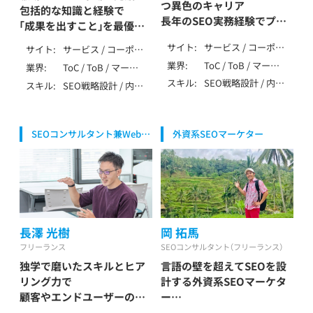
つ異色のキャリア
険・投資 / 不動産・住
業（弁護士・税理士・
包括的な知識と経験で
/ SEO歴7～9年 / そ
長年のSEO実務経験でプロ
宅・工務店 / 教育・学
行政書士・社労士等）
「成果を出すこと」を最優先
の他（特殊業務）
習・スクール / 旅行・
/ SaaS・ソフトウェ
ジェクトを成功へ導く
とした支援
サイト
サービス / コーポレ
観光・ホテル / エン
ア・クラウド
サイト
サービス / コーポレ
玉村 嘉隆 / Tamamura
鈴木 淑雅 / Suzuki
ート / ローカル / メ
タメ・メディア / 求
ート / ローカル / メ
業界
ToC / ToB / マーケ
Yoshitaka
業界
ToC / ToB / マーケ
Yoshimasa
ディア / アフィリエ
人・転職・人材 / 士業
ディア / アフィリエ
ティング・IT・テクノ
ティング・IT・テクノ
スキル
SEO戦略設計 / 内部
スキル
SEO戦略設計 / 内部
イト / EC / ポータ
（弁護士・税理士・行
イト / EC / ポータ
ロジー / 製造・イン
ロジー / 生活全般
テクニカルSEO / コ
テクニカルSEO / コ
ル・DB /
政書士・社労士等） /
ル・DB / 多言語
フラ（自動車・機械・
（不用品・アパレル・
ンテンツSEO / 記事
ンテンツSEO / 記事
SPA/SSR/SSG / その
自治体・公共・NPO /
エネルギー等） / 生
家事） / 介護・福祉 /
作成 / 外部SEO / ロ
作成 / 外部SEO / ロ
他（特殊な仕様）
SaaS・ソフトウェ
活全般（不用品・アパ
医療・健康・病院・ク
SEOコンサルタント兼Webエ
外資系SEOマーケター
ーカルSEO / DB・大
ーカルSEO / DB・大
ア・クラウド
レル・家事） / エンデ
リニック / 美容・脱
ンジニア
規模SEO / ペナルテ
規模SEO / ペナルテ
ィング（葬儀・墓・永
毛・サロン / 金融・保
ィ解除 / YMYL対応 /
ィ解除 / YMYL対応 /
代供養） / 飲食・フー
険・投資 / 不動産・住
特殊サイト対応 / デ
データ分析（GA4・
ド・レストラン / 介
宅・工務店 / 教育・学
ータ分析（GA4・
Search Console） /
護・福祉 / 医療・健
習・スクール / 旅行・
Search Console） /
AI活用 / LLMO /
康・病院・クリニック
観光・ホテル / エン
SEO内製化支援 / AI
MEO / 広告 / アフィ
/ 美容・脱毛・サロン /
タメ・メディア / 求
活用 / MEO / 広告 /
長澤 光樹
岡 拓馬
リエイト / 大手企業
金融・保険・投資 / 不
人・転職・人材 / 士業
SNS / アフィリエイ
支援 / 上場企業支援
フリーランス
SEOコンサルタント（フリーランス）
動産・住宅・工務店 /
（弁護士・税理士・行
ト / ベンチャー支援
/ SEO歴10年以上
エンタメ・メディア /
独学で磨いたスキルとヒア
言語の壁を超えてSEOを設
政書士・社労士等）
/ 大手企業支援 / 上
求人・転職・人材 / 士
リング力で
計する外資系SEOマーケタ
場企業支援 / その他
業（弁護士・税理士・
（特殊業務） / SEO歴
顧客やエンドユーザーの満
ー
行政書士・社労士等）
10年以上
足度を高めるサービスを！
テストと発信を繰り返すデ