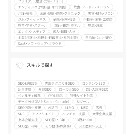
ブライダル（婚活・式場・フォト）
トウェア・クラウ
社労士等） /
エンディング（葬儀・墓・永代供養）
飲食・フード・レストラン
ド
SaaS・ソフトウ
介護・福祉
医療・健康・病院・クリニック
美容・脱毛・サロン
ェア・クラウド
ジム・フィットネス
金融・保険・投資
不動産・住宅・工務店
教育・学習・スクール
旅行・観光・ホテル
物流・倉庫
エンタメ・メディア
求人・転職・人材
士業（弁護士・税理士・行政書士・社労士等）
自治体・公共・NPO
SaaS・ソフトウェア・クラウド
スキルで探す
SEO戦略設計
内部テクニカルSEO
コンテンツSEO
記事作成
外部SEO
ローカルSEO
DB・大規模SEO
ペナルティ解除
YMYL対応
特殊サイト対応
データ分析（GA4・Search Console）
BIツール
SEO内製化支援
AI活用
LLMO
MEO
広告
SNS
アフィリエイト
ベンチャー支援
大手企業支援
上場企業支援
SEO歴1～3年
SEO歴4～6年
SEO歴7～9年
その他（特殊業務）
SEO歴10年以上