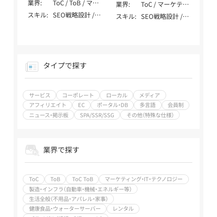
ポレート / メデ
業界
ToC / ToB / マー
Yoshitaka
業界
ToC / マーケティ
岡 拓馬 / Oka Takuma
カル / メディア /
ィア / アフィリ
ケティング・IT・
ング・IT・テクノ
スキル
SEO戦略設計 /
スキル
SEO戦略設計 /
アフィリエイト /
エイト / 多言語 /
テクノロジー /
ロジー / 製造・イ
内部テクニカル
内部テクニカル
EC / ポータル・
SPA/SSR/SSG
製造・インフラ
ンフラ（自動車・
SEO / コンテン
SEO / コンテン
DB /
（自動車・機械・エ
機械・エネルギー
ツSEO / 記事作
ツSEO / 記事作
SPA/SSR/SSG /
ネルギー等） / 生
等） / 生活全般
成 / 外部SEO / ロ
成 / 外部SEO / ロ
その他（特殊な仕
活全般（不用品・
（不用品・アパレ
ーカルSEO / DB・
ーカルSEO / ペ
様）
タイプで探す
アパレル・家事） /
ル・家事） / 健康
大規模SEO / ペ
ナルティ解除 /
エンディング（葬
食品・ウォーター
ナルティ解除 /
YMYL対応 / 特殊
儀・墓・永代供養）
サーバー / レン
YMYL対応 / 特殊
サイト対応 / デ
/ 飲食・フード・レ
サービス
コーポレート
ローカル
メディア
タル / 飲食・フー
サイト対応 / デ
ータ分析（GA4・
ストラン / 介護・
ド・レストラン /
アフィリエイト
EC
ポータル・DB
多言語
会員制
ータ分析（GA4・
Search Console）
福祉 / 医療・健
美容・脱毛・サロ
ニュース・掲示板
SPA/SSR/SSG
その他（特殊な仕様）
Search Console）
/ SEO内製化支援
康・病院・クリニ
ン / ジム・フィッ
/ SEO内製化支援
/ AI活用 / LLMO /
ック / 美容・脱
トネス / 金融・保
/ AI活用 / MEO /
MEO / 広告 /
毛・サロン / 金
険・投資 / 不動
広告 / SNS / アフ
SNS / アフィリ
業界で探す
融・保険・投資 /
産・住宅・工務店 /
ィリエイト / ベ
エイト / ベンチ
不動産・住宅・工
教育・学習・スク
ンチャー支援 /
ャー支援 / SEO
務店 / エンタメ・
ール / 旅行・観
大手企業支援 /
歴7～9年
メディア / 求人・
光・ホテル / エン
ToC
ToB
ToC ToB
マーケティング・IT・テクノロジー
上場企業支援 /
転職・人材 / 士業
タメ・メディア /
製造・インフラ（自動車・機械・エネルギー等）
その他（特殊業
（弁護士・税理士・
求人・転職・人材 /
務） / SEO歴10年
生活全般（不用品・アパレル・家事）
行政書士・社労士
士業（弁護士・税
以上
健康食品・ウォーターサーバー
レンタル
等） / SaaS・ソフ
理士・行政書士・