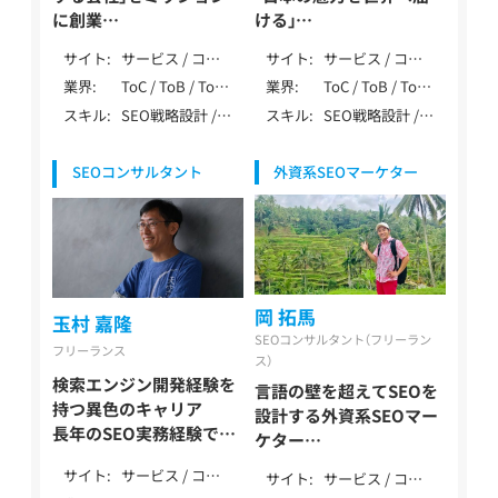
に創業
ける」
憶測に基づく誤った情報
日本企業の海外進出に特
サイト
サービス / コー
サイト
サービス / コー
が多いSEO業界で正しい
化したデジタルマーケテ
ポレート / ロー
ポレート / ロー
業界
ToC / ToB / ToC
業界
ToC / ToB / ToC
SEOを
ィング
カル / メディア /
カル / メディア /
ToB
ToB / マーケティ
スキル
SEO戦略設計 /
スキル
SEO戦略設計 /
長山一石 / Nagayama
徳田 祐希 / Tokuda Yuki
アフィリエイト /
EC / ポータル・
ング・IT・テクノ
DB・大規模SEO /
内部テクニカル
Kazushi
EC / ポータル・
DB / 多言語
ロジー / 製造・イ
ペナルティ解除 /
SEO / コンテン
DB /
ンフラ（自動車・
SEOコンサルタント
外資系SEOマーケター
YMYL対応 / 特殊
ツSEO / 記事作
SPA/SSR/SSG /
機械・エネルギー
サイト対応 / デ
成 / 外部SEO /
その他（特殊な仕
等） / 健康食品・
ータ分析（GA4・
DB・大規模SEO /
様）
ウォーターサー
Search Console）
データ分析
バー / レンタル /
/ AI活用 / 広告 /
（GA4・Search
医療・健康・病院・
その他（特殊業
Console） / SEO
クリニック / 教
務） / SEO歴10年
内製化支援 /
岡 拓馬
育・学習・スクー
玉村 嘉隆
以上
LLMO / 大手企業
ル / 旅行・観光・
SEOコンサルタント（フリーラン
支援 / 上場企業
フリーランス
ホテル / 物流・倉
ス）
支援 / SEO歴10
庫 / エンタメ・メ
検索エンジン開発経験を
年以上
言語の壁を超えてSEOを
ディア / 士業（弁
持つ異色のキャリア
設計する外資系SEOマー
護士・税理士・行
長年のSEO実務経験でプ
ケター
政書士・社労士
ロジェクトを成功へ導く
テストと発信を繰り返す
等） / 自治体・公
サイト
サービス / コー
サイト
サービス / コー
玉村 嘉隆 / Tamamura
データドリブンなSEO
共・NPO
ポレート / ロー