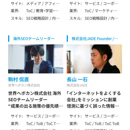
/ SaaS・ソフトウェ
サイト
メディア / アフィリ
サイト
サービス / コーポレ
生み出す！
ータドリブンなSEO
ア・クラウド
エイト
ート / メディア / ア
業界
ToC / 教育・学習・ス
業界
ToC / マーケティン
渡辺 なおや / Watanabe
岡 拓馬 / Oka Takuma
フィリエイト / 多言
クール
グ・IT・テクノロジー
スキル
SEO戦略設計 / 内部
スキル
SEO戦略設計 / 内部
Naoya
語 / SPA/SSR/SSG
/ 製造・インフラ（自
テクニカルSEO / コ
テクニカルSEO / コ
動車・機械・エネルギ
ンテンツSEO / 記事
ンテンツSEO / 記事
ー等） / 生活全般（不
作成 / 外部SEO /
作成 / 外部SEO / ロ
用品・アパレル・家
海外SEOチームリーダー
株式会社JADE Founder /
YMYL対応 / データ
ーカルSEO / ペナル
事） / 健康食品・ウォ
CSO
分析（GA4・Search
ティ解除 / YMYL対
ーターサーバー / レ
Console） / AI活用 /
応 / 特殊サイト対応
ンタル / 飲食・フー
LLMO / アフィリエ
/ データ分析（GA4・
ド・レストラン / 美
イト / SEO歴4～6年
Search Console） /
容・脱毛・サロン / ジ
SEO内製化支援 / AI
ム・フィットネス /
活用 / LLMO / MEO
金融・保険・投資 / 不
駒村 侃直
長山 一石
/ 広告 / SNS / アフ
動産・住宅・工務店 /
ィリエイト / ベンチ
世界へボカン株式会社
株式会社JADE
教育・学習・スクール
ャー支援 / SEO歴7
世界へボカン株式会社 海外
「インターネットをよくする
/ 旅行・観光・ホテル /
～9年
エンタメ・メディア /
SEOチームリーダー
会社」をミッションに創業
求人・転職・人材 / 士
“成果の出る施策の優先順位
憶測に基づく誤った情報が
業（弁護士・税理士・
をつけられるか”が海外SEO
多いSEO業界で正しいSEO
行政書士・社労士等）
サイト
サービス / コーポレ
サイト
サービス / コーポレ
の鍵
を
/ SaaS・ソフトウェ
ート / メディア / EC
ート / ローカル / メ
業界
ToC / ToB / ToC ToB
業界
ToC / ToB / ToC ToB
駒村 侃直 / Komamura
長山一石 / Nagayama
ア・クラウド
/ ポータル・DB / 多
ディア / アフィリエ
/ マーケティング・