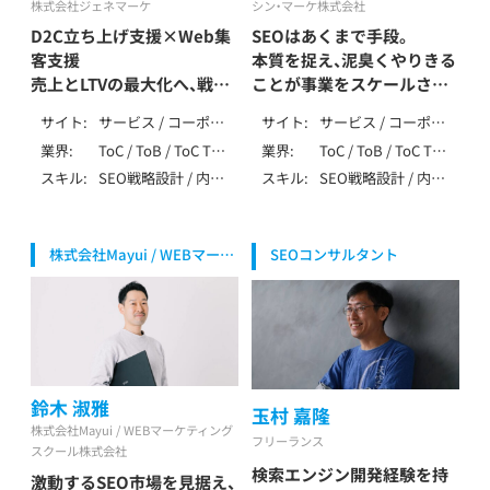
株式会社ジェネマーケ
シン・マーケ株式会社
D2C立ち上げ支援×Web集
SEOはあくまで手段。
客支援
本質を捉え、泥臭くやりきる
売上とLTVの最大化へ、戦略
ことが事業をスケールさせ
から実行まで一貫サポート
る鍵
サイト
サービス / コーポレ
サイト
サービス / コーポレ
久野 将司/ Kuno Masashi
清重 愛一郎 / Kiyoshige
ート / ローカル / メ
ート / ローカル / メ
業界
ToC / ToB / ToC ToB
業界
ToC / ToB / ToC ToB
Aiichiro
ディア / アフィリエ
ディア / アフィリエ
/ マーケティング・
/ マーケティング・
スキル
SEO戦略設計 / 内部
スキル
SEO戦略設計 / 内部
イト / EC / ポータ
イト / EC / ポータ
IT・テクノロジー /
IT・テクノロジー /
テクニカルSEO / コ
テクニカルSEO / コ
ル・DB / 会員制
ル・DB / 多言語 / 会
製造・インフラ（自動
製造・インフラ（自動
ンテンツSEO / 記事
ンテンツSEO / 記事
員制 / ニュース・掲
車・機械・エネルギー
車・機械・エネルギー
作成 / 外部SEO / ロ
作成 / 外部SEO /
示板 / SPA/SSR/SSG
等） / 生活全般（不用
等） / 生活全般（不用
株式会社Mayui / WEBマーケ
SEOコンサルタント
ーカルSEO / DB・大
DB・大規模SEO / ペ
/ その他（特殊な仕
品・アパレル・家事） /
品・アパレル・家事） /
ティングスクール株式会社 代
規模SEO / ペナルテ
ナルティ解除 /
様）
健康食品・ウォータ
健康食品・ウォータ
表取締役社長
ィ解除 / YMYL対応 /
YMYL対応 / 特殊サ
ーサーバー / レンタ
ーサーバー / 飲食・
特殊サイト対応 / デ
イト対応 / データ分
ル / ブライダル（婚
フード・レストラン /
ータ分析（GA4・
析（GA4・Search
活・式場・フォト） /
介護・福祉 / 医療・健
Search Console） /
Console） / BIツール
エンディング（葬儀・
康・病院・クリニック
SEO内製化支援 / AI
/ SEO内製化支援 /
墓・永代供養） / 医
/ 美容・脱毛・サロン /
鈴木 淑雅
活用 / LLMO / MEO
AI活用 / ベンチャー
玉村 嘉隆
療・健康・病院・クリ
金融・保険・投資 / 不
/ 広告 / SNS / アフ
支援 / 大手企業支援
株式会社Mayui / WEBマーケティング
ニック / 美容・脱毛・
動産・住宅・工務店 /
フリーランス
ィリエイト / ベンチ
/ 上場企業支援 /
スクール株式会社
サロン / ジム・フィ
エンタメ・メディア /
ャー支援 / 大手企業
SEO歴10年以上
検索エンジン開発経験を持
激動するSEO市場を見据え、
ットネス / 金融・保
求人・転職・人材 / 士
支援 / 上場企業支援