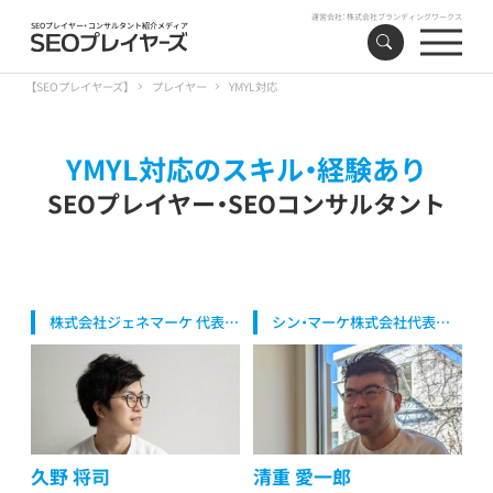
運営会社：
株式会社ブランディングワークス
SEOプレイヤー・コンサルタント紹介メディア
【SEOプレイヤーズ】
プレイヤー
YMYL対応
YMYL対応の
スキル・経験あり
SEOプレイヤー・SEOコンサルタント
株式会社ジェネマーケ 代表取
シン・マーケ株式会社代表取
締役
締役/代表マーケター
久野 将司
清重 愛一郎