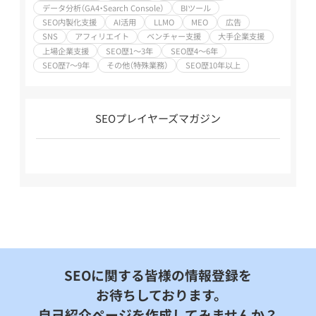
データ分析（GA4・Search Console）
BIツール
SEO内製化支援
AI活用
LLMO
MEO
広告
SNS
アフィリエイト
ベンチャー支援
大手企業支援
上場企業支援
SEO歴1～3年
SEO歴4～6年
SEO歴7～9年
その他（特殊業務）
SEO歴10年以上
SEOプレイヤーズマガジン
SEOに関する皆様の情報登録を
お待ちしております。
自己紹介ページを作成してみませんか？