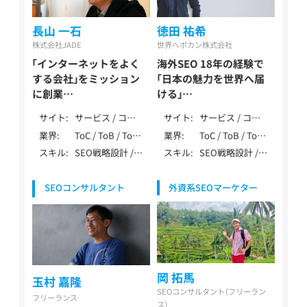
長山 一石
徳田 祐希
株式会社JADE
世界へボカン株式会社
「インターネットをよく
海外SEO 18年の経験で
する会社」をミッション
「日本の魅力を世界へ届
に創業
ける」
憶測に基づく誤った情報
日本企業の海外進出に特
サイト
サービス / コー
サイト
サービス / コー
が多いSEO業界で正しい
化したデジタルマーケテ
ポレート / ロー
ポレート / ロー
業界
ToC / ToB / ToC
業界
ToC / ToB / ToC
SEOを
ィング
カル / メディア /
カル / メディア /
ToB
ToB / マーケティ
スキル
SEO戦略設計 /
スキル
SEO戦略設計 /
長山一石 / Nagayama
徳田 祐希 / Tokuda Yuki
アフィリエイト /
EC / ポータル・
ング・IT・テクノ
DB・大規模SEO /
内部テクニカル
Kazushi
EC / ポータル・
DB / 多言語
ロジー / 製造・イ
ペナルティ解除 /
SEO / コンテン
DB /
ンフラ（自動車・
SEOコンサルタント
外資系SEOマーケター
YMYL対応 / 特殊
ツSEO / 記事作
SPA/SSR/SSG /
機械・エネルギー
サイト対応 / デ
成 / 外部SEO /
その他（特殊な仕
等） / 健康食品・
ータ分析（GA4・
DB・大規模SEO /
様）
ウォーターサー
Search Console）
データ分析
バー / レンタル /
/ AI活用 / 広告 /
（GA4・Search
医療・健康・病院・
その他（特殊業
Console） / SEO
クリニック / 教
務） / SEO歴10年
内製化支援 /
岡 拓馬
育・学習・スクー
玉村 嘉隆
以上
LLMO / 大手企業
ル / 旅行・観光・
SEOコンサルタント（フリーラン
支援 / 上場企業
フリーランス
ホテル / 物流・倉
ス）