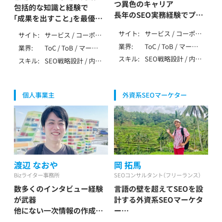
つ異色のキャリア
険・投資 / 不動産・住
業（弁護士・税理士・
包括的な知識と経験で
/ SEO歴7～9年 / そ
長年のSEO実務経験でプロ
宅・工務店 / 教育・学
行政書士・社労士等）
「成果を出すこと」を最優先
の他（特殊業務）
習・スクール / 旅行・
/ SaaS・ソフトウェ
ジェクトを成功へ導く
とした支援
サイト
サービス / コーポレ
観光・ホテル / エン
ア・クラウド
サイト
サービス / コーポレ
玉村 嘉隆 / Tamamura
鈴木 淑雅 / Suzuki
ート / ローカル / メ
タメ・メディア / 求
ート / ローカル / メ
業界
ToC / ToB / マーケ
Yoshitaka
業界
ToC / ToB / マーケ
Yoshimasa
ディア / アフィリエ
人・転職・人材 / 士業
ディア / アフィリエ
ティング・IT・テクノ
ティング・IT・テクノ
スキル
SEO戦略設計 / 内部
スキル
SEO戦略設計 / 内部
イト / EC / ポータ
（弁護士・税理士・行
イト / EC / ポータ
ロジー / 製造・イン
ロジー / 生活全般
テクニカルSEO / コ
テクニカルSEO / コ
ル・DB /
政書士・社労士等） /
ル・DB / 多言語
フラ（自動車・機械・
（不用品・アパレル・
ンテンツSEO / 記事
ンテンツSEO / 記事
SPA/SSR/SSG / その
自治体・公共・NPO /
エネルギー等） / 生
家事） / 介護・福祉 /
作成 / 外部SEO / ロ
作成 / 外部SEO / ロ
他（特殊な仕様）
SaaS・ソフトウェ
活全般（不用品・アパ
医療・健康・病院・ク
個人事業主
外資系SEOマーケター
ーカルSEO / DB・大
ーカルSEO / DB・大
ア・クラウド
レル・家事） / エンデ
リニック / 美容・脱
規模SEO / ペナルテ
規模SEO / ペナルテ
ィング（葬儀・墓・永
毛・サロン / 金融・保
ィ解除 / YMYL対応 /
ィ解除 / YMYL対応 /
代供養） / 飲食・フー
険・投資 / 不動産・住
特殊サイト対応 / デ
データ分析（GA4・
ド・レストラン / 介
宅・工務店 / 教育・学
ータ分析（GA4・
Search Console） /
護・福祉 / 医療・健
習・スクール / 旅行・
Search Console） /
AI活用 / LLMO /
康・病院・クリニック
観光・ホテル / エン
SEO内製化支援 / AI
MEO / 広告 / アフィ
/ 美容・脱毛・サロン /
タメ・メディア / 求
活用 / MEO / 広告 /
渡辺 なおや
岡 拓馬
リエイト / 大手企業
金融・保険・投資 / 不
人・転職・人材 / 士業
SNS / アフィリエイ
支援 / 上場企業支援
Bizライター事務所
SEOコンサルタント（フリーランス）
動産・住宅・工務店 /
（弁護士・税理士・行
ト / ベンチャー支援
/ SEO歴10年以上
エンタメ・メディア /
数多くのインタビュー経験
言語の壁を超えてSEOを設
政書士・社労士等）
/ 大手企業支援 / 上
求人・転職・人材 / 士
が武器
計する外資系SEOマーケタ
場企業支援 / その他
業（弁護士・税理士・
（特殊業務） / SEO歴
他にない一次情報の作成で
ー
行政書士・社労士等）
10年以上
独自性の高いコンテンツを
テストと発信を繰り返すデ