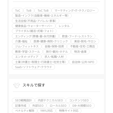
教育・学習・スク
ンチャー支援 /
ャー支援 / SEO
務店 / エンタメ・
ール / 旅行・観
大手企業支援 /
歴7～9年
メディア / 求人・
光・ホテル / エン
ToC
ToB
ToC ToB
マーケティング・IT・テクノロジー
上場企業支援 /
転職・人材 / 士業
タメ・メディア /
製造・インフラ（自動車・機械・エネルギー等）
その他（特殊業
（弁護士・税理士・
求人・転職・人材 /
務） / SEO歴10年
生活全般（不用品・アパレル・家事）
行政書士・社労士
士業（弁護士・税
以上
健康食品・ウォーターサーバー
レンタル
等） / SaaS・ソフ
理士・行政書士・
ブライダル（婚活・式場・フォト）
トウェア・クラウ
社労士等） /
エンディング（葬儀・墓・永代供養）
飲食・フード・レストラン
ド
SaaS・ソフトウ
介護・福祉
医療・健康・病院・クリニック
美容・脱毛・サロン
ェア・クラウド
ジム・フィットネス
金融・保険・投資
不動産・住宅・工務店
教育・学習・スクール
旅行・観光・ホテル
物流・倉庫
エンタメ・メディア
求人・転職・人材
士業（弁護士・税理士・行政書士・社労士等）
自治体・公共・NPO
SaaS・ソフトウェア・クラウド
スキルで探す
SEO戦略設計
内部テクニカルSEO
コンテンツSEO
記事作成
外部SEO
ローカルSEO
DB・大規模SEO
ペナルティ解除
YMYL対応
特殊サイト対応