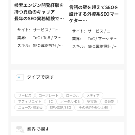
支援 / SEO歴10
庫 / エンタメ・メ
検索エンジン開発経験を
年以上
言語の壁を超えてSEOを
ディア / 士業（弁
持つ異色のキャリア
設計する外資系SEOマー
護士・税理士・行
長年のSEO実務経験でプ
ケター
政書士・社労士
ロジェクトを成功へ導く
テストと発信を繰り返す
等） / 自治体・公
サイト
サービス / コー
サイト
サービス / コー
玉村 嘉隆 / Tamamura
データドリブンなSEO
共・NPO
ポレート / ロー
ポレート / メデ
業界
ToC / ToB / マー
Yoshitaka
業界
ToC / マーケティ
岡 拓馬 / Oka Takuma
カル / メディア /
ィア / アフィリ
ケティング・IT・
ング・IT・テクノ
スキル
SEO戦略設計 /
スキル
SEO戦略設計 /
アフィリエイト /
エイト / 多言語 /
テクノロジー /
ロジー / 製造・イ
内部テクニカル
内部テクニカル
EC / ポータル・
SPA/SSR/SSG
製造・インフラ
ンフラ（自動車・
SEO / コンテン
SEO / コンテン
DB /
（自動車・機械・エ
機械・エネルギー
ツSEO / 記事作
ツSEO / 記事作
SPA/SSR/SSG /
ネルギー等） / 生
等） / 生活全般
成 / 外部SEO / ロ
成 / 外部SEO / ロ
その他（特殊な仕
活全般（不用品・
（不用品・アパレ
ーカルSEO / DB・
ーカルSEO / ペ
様）
タイプで探す
アパレル・家事） /
ル・家事） / 健康
大規模SEO / ペ
ナルティ解除 /
エンディング（葬
食品・ウォーター
ナルティ解除 /
YMYL対応 / 特殊
儀・墓・永代供養）
サーバー / レン
YMYL対応 / 特殊
サイト対応 / デ
/ 飲食・フード・レ
サービス
コーポレート
ローカル
メディア
タル / 飲食・フー
サイト対応 / デ
ータ分析（GA4・
ストラン / 介護・
ド・レストラン /
アフィリエイト
EC
ポータル・DB
多言語
会員制
ータ分析（GA4・
Search Console）
福祉 / 医療・健
美容・脱毛・サロ
ニュース・掲示板
SPA/SSR/SSG
その他（特殊な仕様）
Search Console）
/ SEO内製化支援
康・病院・クリニ
ン / ジム・フィッ
/ SEO内製化支援
/ AI活用 / LLMO /
ック / 美容・脱
トネス / 金融・保
/ AI活用 / MEO /
MEO / 広告 /
毛・サロン / 金
険・投資 / 不動
広告 / SNS / アフ
SNS / アフィリ
業界で探す
融・保険・投資 /
産・住宅・工務店 /
ィリエイト / ベ
エイト / ベンチ
不動産・住宅・工