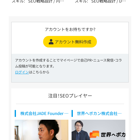
スキル
SEO戦略設計 / 内部
スキル
SEO戦略設計 / DB・
Kanchi
Kazushi
言語
イト / EC / ポータ
IT・テクノロジー /
テクニカルSEO / コ
大規模SEO / ペナル
ル・DB /
製造・インフラ（自動
ンテンツSEO / 記事
ティ解除 / YMYL対
SPA/SSR/SSG / その
車・機械・エネルギー
作成 / 外部SEO / ロ
応 / 特殊サイト対応
他（特殊な仕様）
等） / 生活全般（不用
ーカルSEO / DB・大
/ データ分析（GA4・
品・アパレル・家事） /
アカウントをお持ちですか?
規模SEO / YMYL対
Search Console） /
健康食品・ウォータ
応 / データ分析
AI活用 / 広告 / その
ーサーバー / 飲食・
アカウント無料作成
（GA4・Search
他（特殊業務） / SEO
フード・レストラン /
Console） / SEO内製
歴10年以上
医療・健康・病院・ク
化支援 / AI活用 /
リニック / 金融・保
LLMO / MEO / SNS
アカウントを作成することでマイページで自己PR・ニュース発信・コラ
険・投資 / 不動産・住
/ ベンチャー支援 /
ム投稿が可能となります。
宅・工務店 / 教育・学
大手企業支援 / 上場
ログイン
はこちらから
習・スクール / 旅行・
企業支援 / SEO歴4
観光・ホテル
～6年
注目！SEOプレイヤー
株式会社JADE Founder /
世界へボカン株式会社
CSO
代表取締役社長